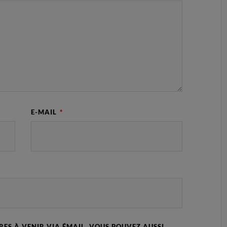
E-MAIL
*
ES À VENIR VIA ÉMAIL. VOUS POUVEZ AUSSI