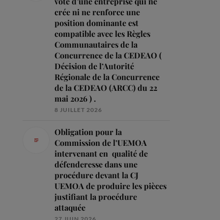
vote d’une entreprise qui ne
crée ni ne renforce une
position dominante est
compatible avec les Règles
Communautaires de la
Concurrence de la CEDEAO (
Décision de l’Autorité
Régionale de la Concurrence
de la CEDEAO (ARCC) du 22
mai 2026 ) .
8 JUILLET 2026
Obligation pour la
Commission de l’UEMOA
intervenant en qualité de
défenderesse dans une
procédure devant la CJ
UEMOA de produire les pièces
justifiant la procédure
attaquée
27 JUIN 2026