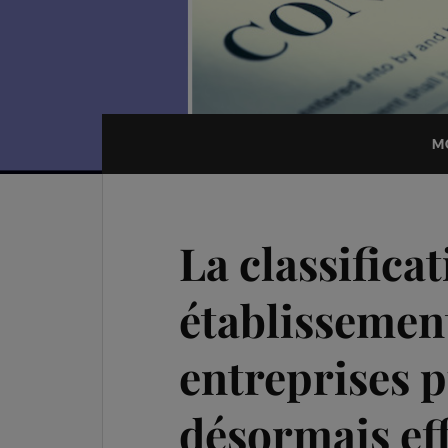
M
La classifica
établissement
entreprises 
désormais eff