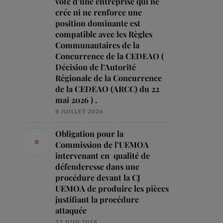
vote d’une entreprise qui ne
crée ni ne renforce une
position dominante est
compatible avec les Règles
Communautaires de la
Concurrence de la CEDEAO (
Décision de l’Autorité
Régionale de la Concurrence
de la CEDEAO (ARCC) du 22
mai 2026 ) .
8 JUILLET 2026
Obligation pour la
Commission de l’UEMOA
intervenant en qualité de
défenderesse dans une
procédure devant la CJ
UEMOA de produire les pièces
justifiant la procédure
attaquée
27 JUIN 2026