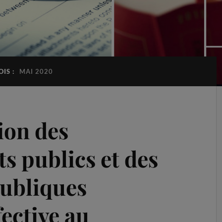
OIS :
MAI 2020
tion des
s publics et des
publiques
ective au