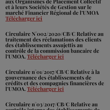
aux Organismes de Placement Collectif
et à leurs Sociétés de Gestion sur le
marché Financier Régional de l’UMOA
Télécharger ici
Circulaire N°002/2020/CB/C Relative au
traitement des réclamations des clients
des établissements assujettis au
contrôle de la commission bancaire de
l’UMOA.
Télécharger ici
Circulaire n°01/2017/CB/C Relative à la
gouvernance des établissements de
crédits et des compagnies financières de
l’UMOA.
Télécharger ici
Circulaire n°03/2017/CB/C Relative au
contrôle interne des établissements de