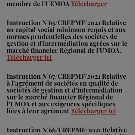
membre de l’UEMOA
Télécharger
Instruction N°65/CREPMF/2021 Relative
au capital social minimum requis et aux
normes prudentielles des sociétés de
gestion et d’intermédiation agrées sur le
marché financier Régional de l’UMOA.
Télécharger ici
Instruction N°67/CREPMF/2021 Relative
à l’agrément de sociétés en qualité de
sociétés de gestion et d’intermédiation
sur le marché financier Régional de
l’UMOA et aux exigences spécifiques
liées à leur agrément
Télécharger ici
Instruction N°66/CREPMF/2021 Relative