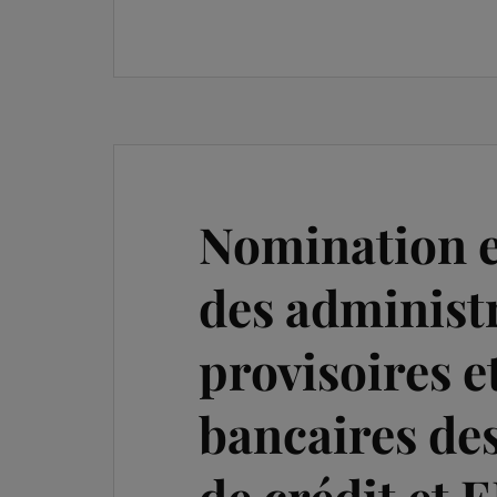
Nomination 
des administ
provisoires e
bancaires de
de crédit et E