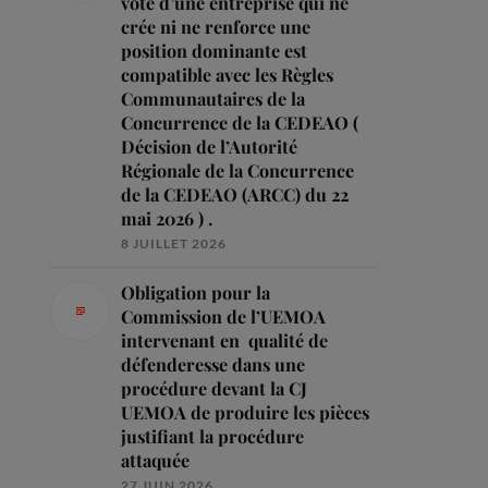
vote d’une entreprise qui ne
crée ni ne renforce une
position dominante est
compatible avec les Règles
Communautaires de la
Concurrence de la CEDEAO (
Décision de l’Autorité
Régionale de la Concurrence
de la CEDEAO (ARCC) du 22
mai 2026 ) .
8 JUILLET 2026
Obligation pour la
Commission de l’UEMOA
intervenant en qualité de
défenderesse dans une
procédure devant la CJ
UEMOA de produire les pièces
justifiant la procédure
attaquée
27 JUIN 2026