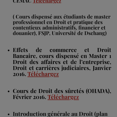
CEMAC
Téléchargez
( Cours dispensé aux étudiants de master
professionnel en Droit et pratique des
contentieux administratifs, financier et
douanier), FSJP, Université de Dschang)
Effets de commerce et Droit
Bancaire, cours dispensé en Master 1
Droit des affaires et de l’entreprise,
Droit et carrières judiciaires, Janvier
2016.
Téléchargez
Cours de Droit des sûretés (OHADA),
Février 2016.
Téléchargez
Introduction générale au Droit (plan