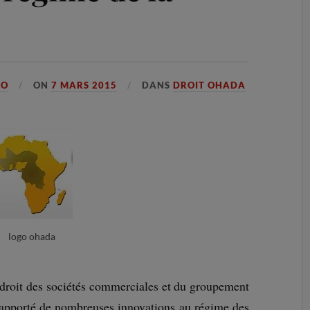
GO
ON
7 MARS 2015
DANS
DROIT OHADA
logo ohada
roit des sociétés commerciales et du groupement
pporté de nombreuses innovations au régime des