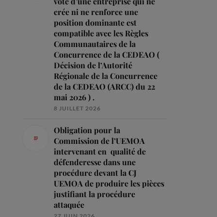
vote d’une entreprise qui ne
crée ni ne renforce une
position dominante est
compatible avec les Règles
Communautaires de la
Concurrence de la CEDEAO (
Décision de l’Autorité
Régionale de la Concurrence
de la CEDEAO (ARCC) du 22
mai 2026 ) .
8 JUILLET 2026
Obligation pour la
Commission de l’UEMOA
intervenant en qualité de
défenderesse dans une
procédure devant la CJ
UEMOA de produire les pièces
justifiant la procédure
attaquée
27 JUIN 2026