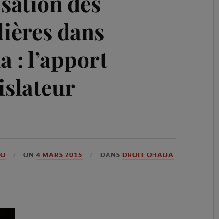
sation des
lières dans
a : l’apport
islateur
GO
ON
4 MARS 2015
DANS
DROIT OHADA