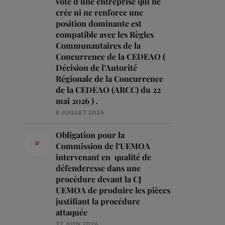
vote d’une entreprise qui ne
crée ni ne renforce une
position dominante est
compatible avec les Règles
Communautaires de la
Concurrence de la CEDEAO (
Décision de l’Autorité
Régionale de la Concurrence
de la CEDEAO (ARCC) du 22
mai 2026 ) .
8 JUILLET 2026
Obligation pour la
Commission de l’UEMOA
intervenant en qualité de
défenderesse dans une
procédure devant la CJ
UEMOA de produire les pièces
justifiant la procédure
attaquée
27 JUIN 2026