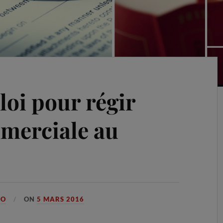
loi pour régir
mmerciale au
GO
ON
5 MARS 2016