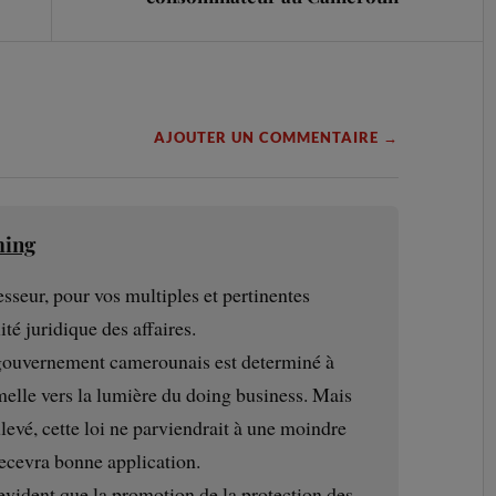
AJOUTER UN COMMENTAIRE →
ming
seur, pour vos multiples et pertinentes
ité juridique des affaires.
e gouvernement camerounais est determiné à
melle vers la lumière du doing business. Mais
evé, cette loi ne parviendrait à une moindre
 recevra bonne application.
evident que la promotion de la protection des