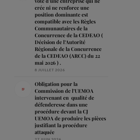
vote d’une entreprise qui ne
crée ni ne renforce une
position dominante est
compatible avec les Règles
Communautaires de la
Concurrence de la CEDEAO (
Décision de l’Autorité
Régionale de la Concurrence
de la CEDEAO (ARCC) du 22
mai 2026 ) .
8 JUILLET 2026
Obligation pour la
Commission de l’UEMOA
intervenant en qualité de
défenderesse dans une
procédure devant la CJ
UEMOA de produire les pièces
justifiant la procédure
attaquée
27 JUIN 2026