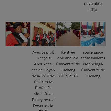
novembre
2015
Avec Le prof.
Rentrée
soutenance
François
solennelle à
thèse williams
Anoukaha,
l’université de
tsopbeing à
ancien Doyen
Dschang
l’université de
de la FSJP de
2017/2018
Dschang
l’UDs, et le
Prof. H.D.
Modi Koko
Bebey, actuel
Doyen de la