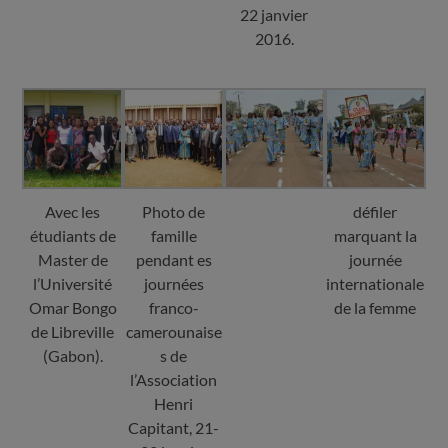
22 janvier
2016.
Avec les
Photo de
défiler
étudiants de
famille
marquant la
Master de
pendant es
journée
l’Université
journées
internationale
Omar Bongo
franco-
de la femme
de Libreville
camerounaise
(Gabon).
s de
l’Association
Henri
Capitant, 21-