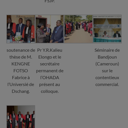
FSJP.
soutenance de
Pr Y.R.Kalieu
Séminaire de
thèse de M.
Elongo et le
Bandjoun
KENGNE
secrétaire
(Cameroun)
FOTSO
permanent de
sur le
Fabrice à
l’OHADA
contentieux
l’Universié de
présent au
commercial.
Dschang.
colloque.