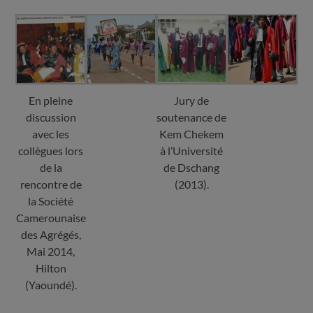
En pleine
Jury de
discussion
soutenance de
avec les
Kem Chekem
collègues lors
à l’Université
de la
de Dschang
rencontre de
(2013).
la Société
Camerounaise
des Agrégés,
Mai 2014,
Hilton
(Yaoundé).