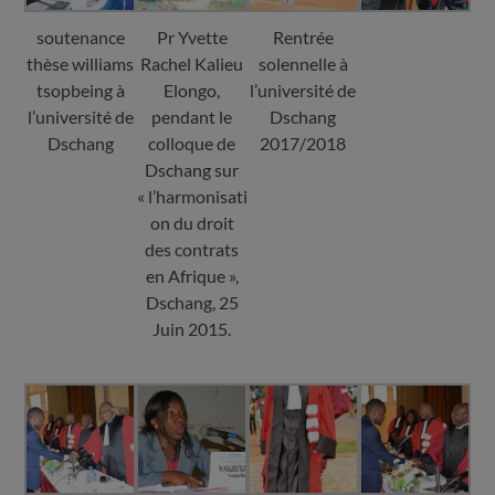
soutenance
Pr Yvette
Rentrée
thèse williams
Rachel Kalieu
solennelle à
tsopbeing à
Elongo,
l’université de
l’université de
pendant le
Dschang
Dschang
colloque de
2017/2018
Dschang sur
« l’harmonisati
on du droit
des contrats
en Afrique »,
Dschang, 25
Juin 2015.