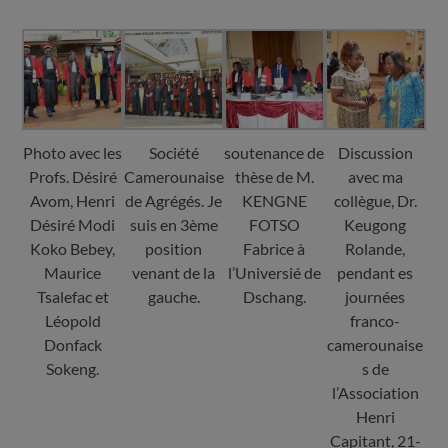
Photo avec les
Société
soutenance de
Discussion
Profs. Désiré
Camerounaise
thèse de M.
avec ma
Avom, Henri
de Agrégés. Je
KENGNE
collègue, Dr.
Désiré Modi
suis en 3ème
FOTSO
Keugong
Koko Bebey,
position
Fabrice à
Rolande,
Maurice
venant de la
l’Universié de
pendant es
Tsalefac et
gauche.
Dschang.
journées
Léopold
franco-
Donfack
camerounaise
Sokeng.
s de
l’Association
Henri
Capitant, 21-