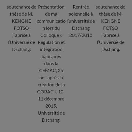
soutenance de
Présentation
Rentrée
soutenance de
thèse de M.
de ma
solennelle à
thèse de M.
KENGNE
communicatio
l’université de
KENGNE
FOTSO
n lors du
Dschang
FOTSO
Fabrice à
Colloque «
2017/2018
Fabrice à
l’Universié de
Régulation et
l’Universié de
Dschang.
intégration
Dschang.
bancaires
dans la
CEMAC, 25
ans après la
création de la
COBAC », 10-
11 décembre
2015,
Université de
Dschang.