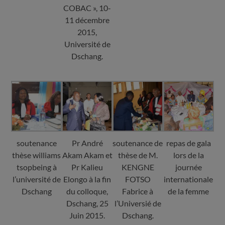
COBAC », 10-
11 décembre
2015,
Université de
Dschang.
soutenance
Pr André
soutenance de
repas de gala
thèse williams
Akam Akam et
thèse de M.
lors de la
tsopbeing à
Pr Kalieu
KENGNE
journée
l’université de
Elongo à la fin
FOTSO
internationale
Dschang
du colloque,
Fabrice à
de la femme
Dschang, 25
l’Universié de
Juin 2015.
Dschang.