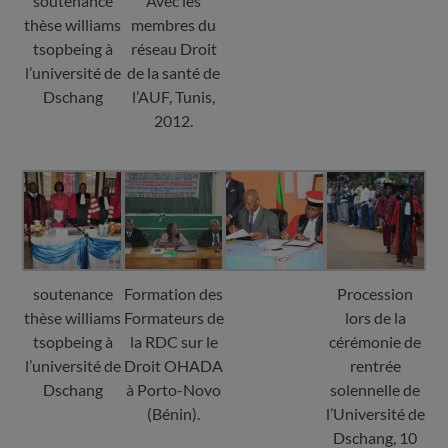
soutenance
Avec les
thèse williams
membres du
tsopbeing à
réseau Droit
l’université de
de la santé de
Dschang
l’AUF, Tunis,
2012.
soutenance
Formation des
Procession
thèse williams
Formateurs de
lors de la
tsopbeing à
la RDC sur le
cérémonie de
l’université de
Droit OHADA
rentrée
Dschang
à Porto-Novo
solennelle de
(Bénin).
l’Université de
Dschang, 10