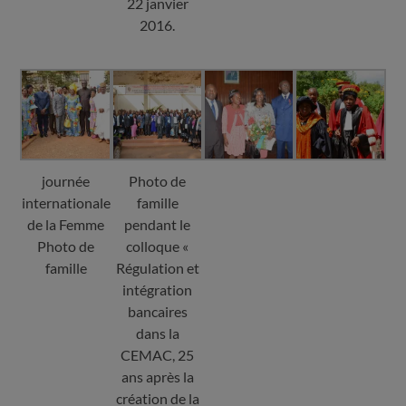
22 janvier
2016.
journée
Photo de
internationale
famille
de la Femme
pendant le
Photo de
colloque «
famille
Régulation et
intégration
bancaires
dans la
CEMAC, 25
ans après la
création de la