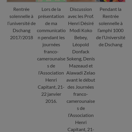
Rentrée
Lors de la
Discussion
Pendant la
solennelle à
présentation
avec les Prof.
Rentrée
l’université de
de ma
Henri Désiré
solennelle à
Dschang
communicatio
Modi Koko
l’amphi 1000
2017/2018
n pendant les
Bebey,
de l’Université
journées
Léopold
de Dschang
franco-
Donfack
camerounaise
Sokeng, Denis
s de
Mazeaud et
l’Association
Alawadi Zelao
Henri
avant le début
Capitant, 21-
des Journées
22 janvier
franco-
2016.
camerounaise
s de
l’Association
Henri
Capitant, 21-