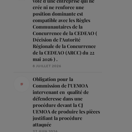
vote d’une entreprise qui ne
crée ni ne renforce une
position dominante est
compatible avec les Règles
Communautaires de la
Concurrence de la CEDEAO (
Décision de l’Autorité
Régionale de la Concurrence
de la CEDEAO (ARCC) du 22
mai 2026 ) .
8 JUILLET 2026
Obligation pour la
Commission de l’UEMOA
intervenant en qualité de
défenderesse dans une
procédure devant la CJ
UEMOA de produire les pièces
justifiant la procédure
attaquée
27 JUIN 2026