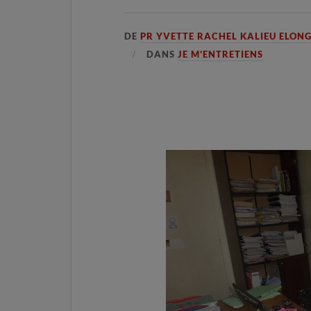
DE
PR YVETTE RACHEL KALIEU ELON
DANS
JE M'ENTRETIENS