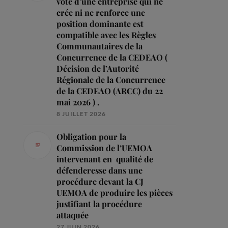
vote d’une entreprise qui ne
crée ni ne renforce une
position dominante est
compatible avec les Règles
Communautaires de la
Concurrence de la CEDEAO (
Décision de l’Autorité
Régionale de la Concurrence
de la CEDEAO (ARCC) du 22
mai 2026 ) .
8 JUILLET 2026
Obligation pour la
Commission de l’UEMOA
intervenant en qualité de
défenderesse dans une
procédure devant la CJ
UEMOA de produire les pièces
justifiant la procédure
attaquée
27 JUIN 2026