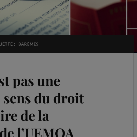
UETTE :
BARÈMES
st pas une
 sens du droit
re de la
 de l’UEMOA