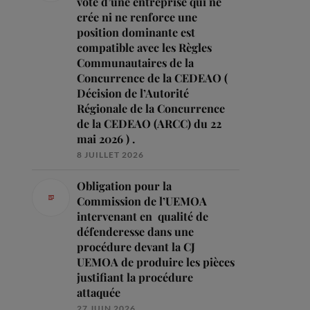
vote d’une entreprise qui ne
crée ni ne renforce une
position dominante est
compatible avec les Règles
Communautaires de la
Concurrence de la CEDEAO (
Décision de l’Autorité
Régionale de la Concurrence
de la CEDEAO (ARCC) du 22
mai 2026 ) .
8 JUILLET 2026
Obligation pour la
Commission de l’UEMOA
intervenant en qualité de
défenderesse dans une
procédure devant la CJ
UEMOA de produire les pièces
justifiant la procédure
attaquée
27 JUIN 2026