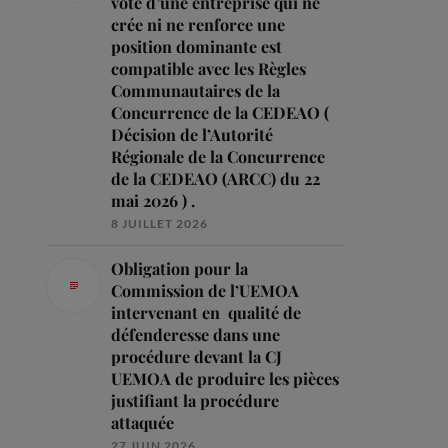
vote d’une entreprise qui ne
crée ni ne renforce une
position dominante est
compatible avec les Règles
Communautaires de la
Concurrence de la CEDEAO (
Décision de l’Autorité
Régionale de la Concurrence
de la CEDEAO (ARCC) du 22
mai 2026 ) .
8 JUILLET 2026
Obligation pour la
Commission de l’UEMOA
intervenant en qualité de
défenderesse dans une
procédure devant la CJ
UEMOA de produire les pièces
justifiant la procédure
attaquée
27 JUIN 2026